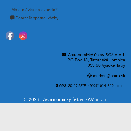
Máte otázku na experta?
Dotazník spätnej väzby
Astronomický ústav SAV, v. v. i.
P.O.Box 18, Tatranská Lomnica
059 60 Vysoké Tatry
astrinst@astro.sk
GPS: 20°17'28"E, 49°09'10"N, 810 m.n.m.
© 2026 - Astronomický ústav SAV, v. v. i.