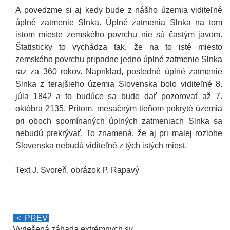
A povedzme si aj kedy bude z nášho územia viditeľné
úplné zatmenie Slnka. Úplné zatmenia Slnka na tom
istom mieste zemského povrchu nie sú častým javom.
Štatisticky to vychádza tak, že na to isté miesto
zemského povrchu pripadne jedno úplné zatmenie Slnka
raz za 360 rokov. Napríklad, posledné úplné zatmenie
Slnka z terajšieho územia Slovenska bolo viditeľné 8.
júla 1842 a to budúce sa bude dať pozorovať až 7.
októbra 2135. Pritom, mesačným tieňom pokryté územia
pri oboch spomínaných úplných zatmeniach Slnka sa
nebudú prekrývať. To znamená, že aj pri malej rozlohe
Slovenska nebudú viditeľné z tých istých miest.
Text J. Svoreň, obrázok P. Rapavý
PREV
Vyriešená záhada extrémnych sv...