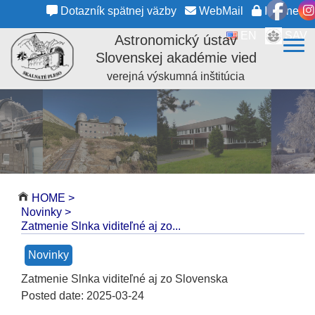
Dotazník spätnej väzby
WebMail
Intranet
EN
SAV
Astronomický ústav
Slovenskej akadémie vied
verejná výskumná inštitúcia
HOME
>
Novinky
>
Zatmenie Slnka viditeľné aj zo...
Novinky
Zatmenie Slnka viditeľné aj zo Slovenska
Posted date:
2025-03-24