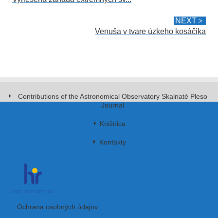
NEXT
Venuša v tvare úzkeho kosáčika
Contributions of the Astronomical Observatory Skalnaté Pleso
Journal
Knižnica
Kontakty
Ochrana osobných údajov