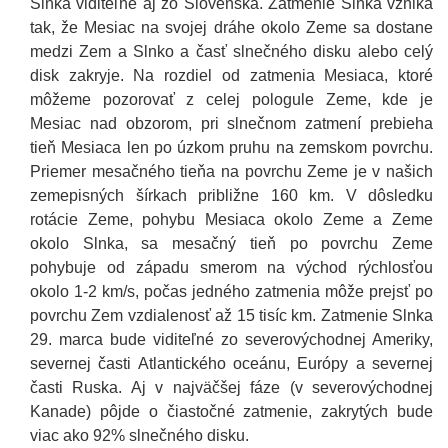
Slnka viditeľné aj zo Slovenska. Zatmenie Slnka vzniká
tak, že Mesiac na svojej dráhe okolo Zeme sa dostane
medzi Zem a Slnko a časť slnečného disku alebo celý
disk zakryje. Na rozdiel od zatmenia Mesiaca, ktoré
môžeme pozorovať z celej pologule Zeme, kde je
Mesiac nad obzorom, pri slnečnom zatmení prebieha
tieň Mesiaca len po úzkom pruhu na zemskom povrchu.
Priemer mesačného tieňa na povrchu Zeme je v našich
zemepisných šírkach približne 160 km. V dôsledku
rotácie Zeme, pohybu Mesiaca okolo Zeme a Zeme
okolo Slnka, sa mesačný tieň po povrchu Zeme
pohybuje od západu smerom na východ rýchlosťou
okolo 1-2 km/s, počas jedného zatmenia môže prejsť po
povrchu Zem vzdialenosť až 15 tisíc km. Zatmenie Slnka
29. marca bude viditeľné zo severovýchodnej Ameriky,
severnej časti Atlantického oceánu, Európy a severnej
časti Ruska. Aj v najväčšej fáze (v severovýchodnej
Kanade) pôjde o čiastočné zatmenie, zakrytých bude
viac ako 92% slnečného disku.