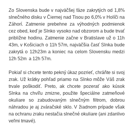
Zo Slovenska bude v najväčšej fáze zakrytých od 1,8%
slnečného disku v Čiernej nad Tisou po 6,0% v Holíči na
Záhorí. Zatmenie prebehne za výhodných podmienok
cez obed, keď je Slnko vysoko nad obzorom a bude trvať
približne hodinu. Zatmenie začne v Bratislave už o 11
h
43
m
, v Košiciach o 11
h
57
m
, najväčšia časť Slnka bude
zakrytá o 12
h
23
m
a koniec na celom Slovensku medzi
12
h
52
m
a 12
h
57
m
.
Pokiaľ si chcete tento pekný úkaz pozrieť, chráňte si svoj
zrak. Už krátky pohľad priamo na Slnko môže Váš zrak
trvale poškodiť. Preto, ak chcete pozerať ako kúsok
Slnka na chvíľu zmizne, použite špeciálne zatmeňové
okuliare so zabudovaným slnečným filtrom, dobrou
náhradou je aj zváračské sklo. V žiadnom prípade však
na ochranu zraku nestačia slnečné okuliare (ani zdanlivo
veľmi tmavé).