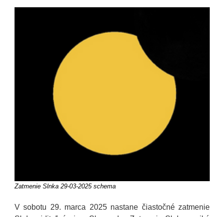
Zatmenie Slnka 29-03-2025 schema
V sobotu 29. marca 2025 nastane čiastočné zatmenie