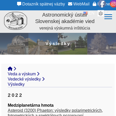
Dotazník spätnej väzby
WebMail
Intranet
EN
SAV
Astronomický ústav
Slovenskej akadémie vied
verejná výskumná inštitúcia
Výsledky
Veda a výskum
Vedecké výsledky
Výsledky
2022
Medziplanetárna hmota
Asteroid (3200) Phaeton: výsledky polarimetrických,
fotometrických a spektrálnych pozorovaní.