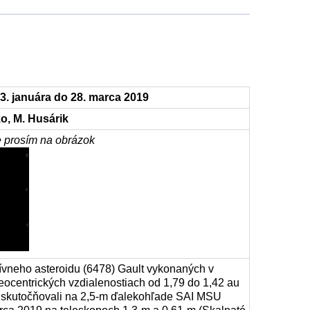
Zmluvy,
zákazky
ťou
13. januára do 28. marca 2019
o, M. Husárik
začné
te prosím na obrázok
ívneho asteroidu (6478) Gault vykonaných v
geocentrických vzdialenostiach od 1,79 do 1,42 au
 uskutočňovali na 2,5-m ďalekohľade SAI MSU