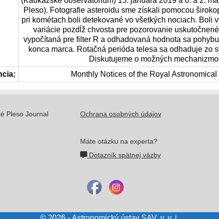
(Kaukazské observatórium) 15. januára 2019 a 6. a 2. m
Pleso). Fotografie asteroidu sme získali pomocou široko
pri kométach boli detekované vo všetkých nociach. Boli
variácie pozdĺž chvosta pre pozorovanie uskutočnené
vypočítaná pre filter R a odhadovaná hodnota sa pohyb
konca marca. Rotačná perióda telesa sa odhaduje zo sv
Diskutujeme o možných mechanizmoch 
ncia:
Monthly Notices of the Royal Astronomical
té Pleso Journal
Ochrana osobných údajov
Máte otázku na experta?
Dotazník spätnej väzby
© 2026 - Astronomický ústav SAV, v. v. i.