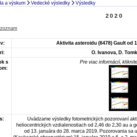
pre
a a výskum
Vedecké výsledky
Výsledky
školy
Vedecká
Zoznam
rada
2020
publikácií
Styk
s
Knižnica
 zoznam
Meteorické
verejnos
dátové
a
Národný
centrum
v:
Aktivita asteroidu (6478) Gault od 
médiami
komitét
i:
O. Ivanova, D. Tomk
pre
Populari
IAU
ok s
Pre viac informácií, klikni
projekty
om:
História
Dr.
Bečvář
–
zakladateľ
AsÚ
s:
Uvádzame výsledky fotometrických pozorovaní akt
heliocentrických vzdialenostiach od 2,46 do 2,30 au a 
od 13. januára do 28. marca 2019. Pozorovania sa