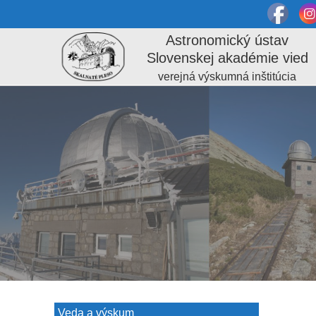
Astronomický ústav
Slovenskej akadémie vied
verejná výskumná inštitúcia
Veda a výskum