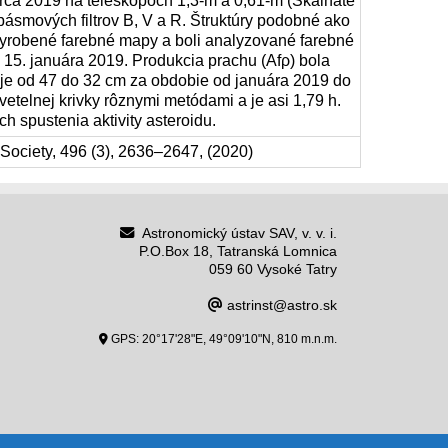
arca 2019 na teleskopoch 1,3-m a 0,61-m (Skalnaté
pásmových filtrov B, V a R. Štruktúry podobné ako
 vyrobené farebné mapy a boli analyzované farebné
 15. januára 2019. Produkcia prachu (Afρ) bola
uje od 47 do 32 cm za obdobie od januára 2019 do
etelnej krivky rôznymi metódami a je asi 1,79 h.
spustenia aktivity asteroidu.
 Society, 496 (3), 2636–2647, (2020)
Astronomický ústav SAV, v. v. i.
P.O.Box 18, Tatranská Lomnica
059 60 Vysoké Tatry
astrinst@astro.sk
GPS: 20°17'28"E, 49°09'10"N, 810 m.n.m.