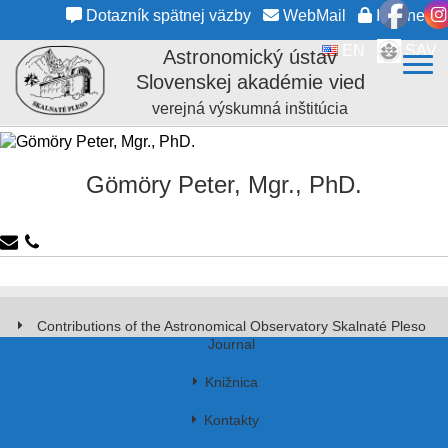
Dotazník spätnej väzby
WebMail
Intranet
EN
SAV
Astronomický ústav
Slovenskej akadémie vied
verejná výskumná inštitúcia
Gömöry Peter, Mgr., PhD.
Contributions of the Astronomical Observatory Skalnaté Pleso
Journal
Knižnica
Kontakty