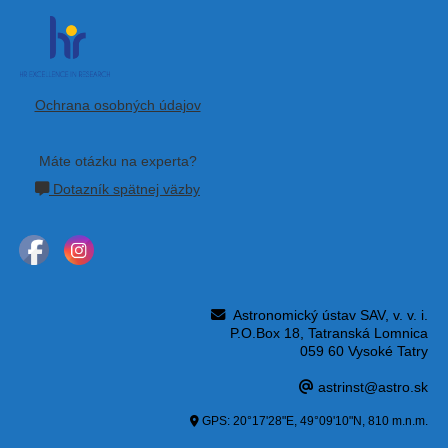
Ochrana osobných údajov
Máte otázku na experta?
Dotazník spätnej väzby
Astronomický ústav SAV, v. v. i.
P.O.Box 18, Tatranská Lomnica
059 60 Vysoké Tatry
astrinst@astro.sk
GPS: 20°17'28"E, 49°09'10"N, 810 m.n.m.