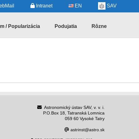
bMail
Intranet
EN
SAV
m / Popularizácia
Podujatia
Rôzne
ické
Nadchádzajúce
Regionálne
podujatia
informácie
Nedávne
Astronómia
podujatia
na
Slovensku
dské
Užitočné
služby
čné
Verejné
Astronomický ústav SAV, v. v. i.
obstarávanie
P.O.Box 18, Tatranská Lomnica
059 60 Vysoké Tatry
Faktúry,
astrinst@astro.sk
Linky
objednávky