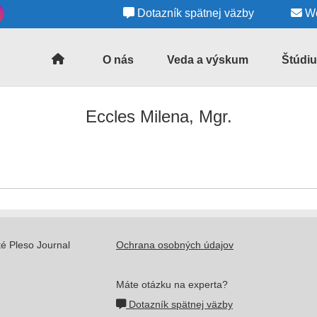
Dotazník spätnej väzby
We
O nás
Veda a výskum
Štúdiu
Kontakty
Oddelenia
Astronom
novinky
Eccles Milena, Mgr.
Základné
Pracovníci
dokumenty
Semináre
Observatóriá
Všeobecné
Doktoran
informácie
štúdium
Granty
/
Organizačná
Projekty
Kvalifika
schéma
kritériá
IIa
té Pleso Journal
Ochrana osobných údajov
Vedecké
a
Výročné
výsledky
DrSc.
správy
Máte otázku na experta?
/
časopis
Akreditácie
Exkurzie
Dotazník spätnej väzby
CAOSP